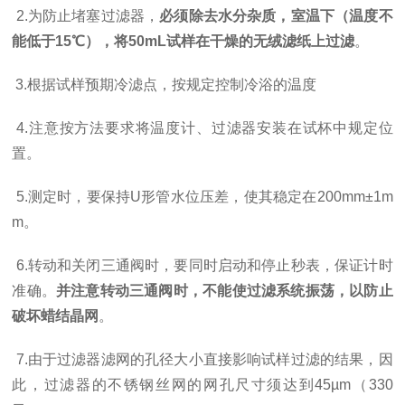
2.为防止堵塞过滤器，
必须除去水分杂质，室温下（温度不
能低于15℃），将50mL试样在干燥的无绒滤纸上过滤
。
3.根据试样预期冷滤点，按规定控制冷浴的温度
4.注意按方法要求将温度计、过滤器安装在试杯中规定位
置。
5.测定时，要保持U形管水位压差，使其稳定在200mm±1m
m。
6.转动和关闭三通阀时，要同时启动和停止秒表，保证计时
准确。
并注意转动三通阀时，不能使过滤系统振荡，以防止
破坏蜡结晶网
。
7.由于过滤器滤网的孔径大小直接影响试样过滤的结果，因
此，过滤器的不锈钢丝网的网孔尺寸须达到45µm（330