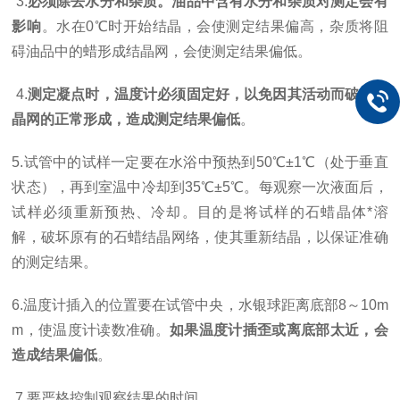
3.
必须除去水分和杂质。油品中含有水分和杂质对测定会有
影响
。水在0℃时开始结晶，会使测定结果偏高，杂质将阻
碍油品中的蜡形成结晶网，会使测定结果偏低。
4.
测定凝点时，温度计必须固定好，以免因其活动而破坏结
晶网的正常形成，造成测定结果偏低
。
5.试管中的试样一定要在水浴中预热到50℃±1℃（处于垂直
状态），再到室温中冷却到35℃±5℃。每观察一次液面后，
试样必须重新预热、冷却。目的是将试样的石蜡晶体*溶
解，破坏原有的石蜡结晶网络，使其重新结晶，以保证准确
的测定结果。
6.温度计插入的位置要在试管中央，水银球距离底部8～10m
m，使温度计读数准确。
如果温度计插歪或离底部太近，会
造成结果偏低
。
7.要严格控制观察结果的时间。